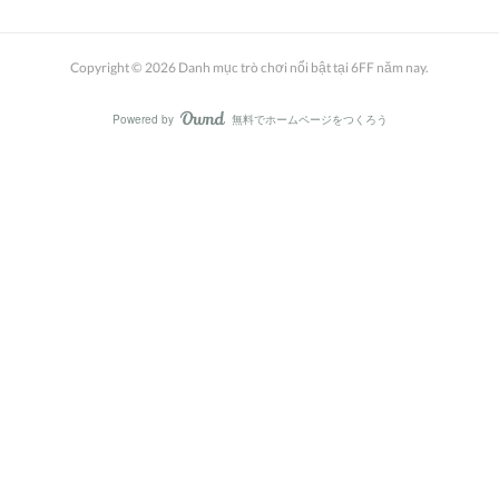
Copyright ©
2026
Danh mục trò chơi nổi bật tại 6FF năm nay
.
Powered by
無料でホームページをつくろう
AmebaOwnd